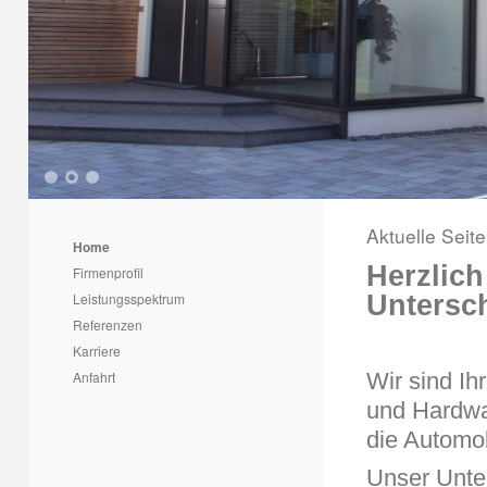
1
2
3
Aktuelle Seit
Home
Herzlic
Firmenprofil
Untersc
Leistungsspektrum
Referenzen
Karriere
Anfahrt
Wir sind Ih
und Hardwa
die Automob
Unser Unte